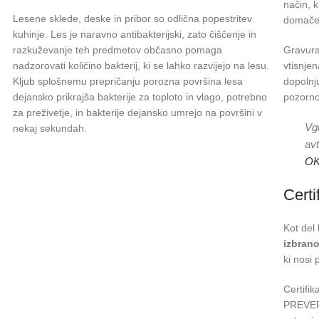
način, k
Lesene sklede, deske in pribor so odlična popestritev
domače 
kuhinje. Les je naravno antibakterijski, zato čiščenje in
razkuževanje teh predmetov občasno pomaga
Gravura 
nadzorovati količino bakterij, ki se lahko razvijejo na lesu.
vtisnjen
Kljub splošnemu prepričanju porozna površina lesa
dopolnj
dejansko prikrajša bakterije za toploto in vlago, potrebno
pozorno
za preživetje, in bakterije dejansko umrejo na površini v
Vgr
nekaj sekundah.
avt
OK
Certi
Kot del
izbran
ki nosi 
Certifik
PREVER