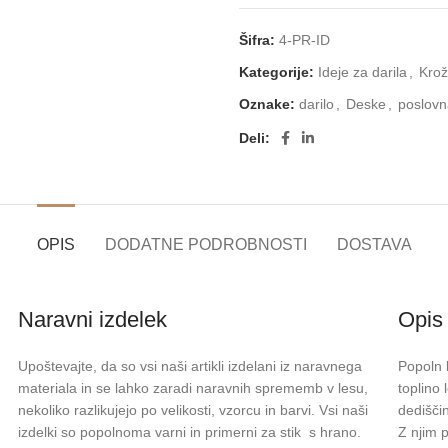
Šifra:
4-PR-ID
Kategorije:
Ideje za darila
,
Krož
Oznake:
darilo
,
Deske
,
poslovn
Deli:
OPIS
DODATNE PODROBNOSTI
DOSTAVA
Naravni izdelek
Opis
Upoštevajte, da so vsi naši artikli izdelani iz naravnega
Popoln 
materiala in se lahko zaradi naravnih sprememb v lesu,
toplino
nekoliko razlikujejo po velikosti, vzorcu in barvi. Vsi naši
dedišči
izdelki so popolnoma varni in primerni za stik s hrano.
Z njim p