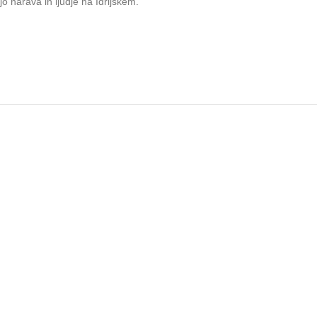
jo narava in ljudje na Idrijskem.