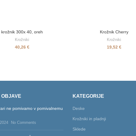
krožnik 300x 40, oreh
Krožnik Cherry
Krožniki
Krožniki
40,26
€
19,52
€
 OBJAVE
KATEGORIJE
tvari ne pomivamo v pomivalnemu
Deske
Krožniki in pladnji
 2024
No Comments
Sklede