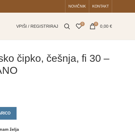
NOVIČNIK
KONTAKT
0
0
VPIŠI / REGISTRIRAJ
0,00
€
jsko čipko, češnja, fi 30 –
RANO
ARICO
nam želja