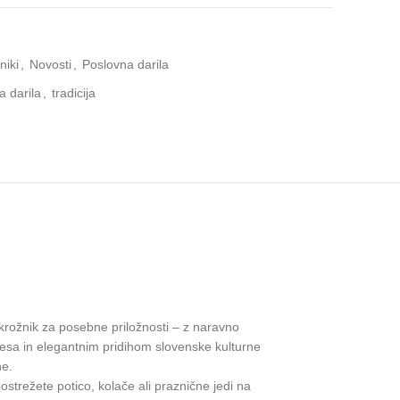
niki
,
Novosti
,
Poslovna darila
a darila
,
tradicija
krožnik za posebne priložnosti – z naravno
 lesa in elegantnim pridihom slovenske kulturne
ne.
ostrežete potico, kolače ali praznične jedi na