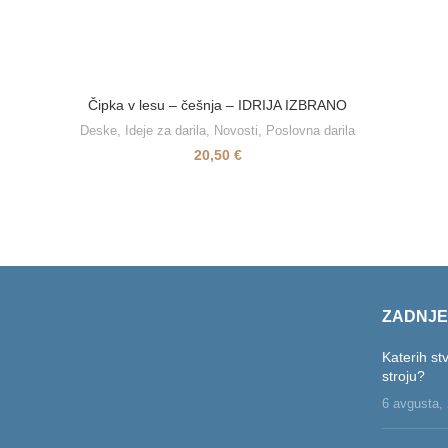
Čipka v lesu – češnja – IDRIJA IZBRANO
Deske
,
Ideje za darila
,
Novosti
,
Poslovna darila
20,50
€
ZADNJE
Katerih s
stroju?
6 avgusta,