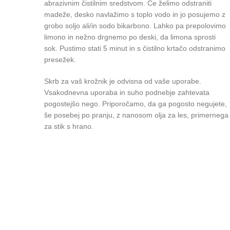
abrazivnim čistilnim sredstvom.
Če želimo odstraniti
madeže, desko navlažimo s toplo vodo in jo posujemo z
grobo soljo ali/in sodo bikarbono. Lahko pa prepolovimo
limono in nežno drgnemo po deski, da limona sprosti
sok. Pustimo stati 5 minut in s čistilno krtačo odstranimo
presežek.
Skrb za vaš krožnik je odvisna od vaše uporabe.
Vsakodnevna uporaba in suho podnebje zahtevata
pogostejšo nego. Priporočamo, da ga pogosto negujete,
še posebej po pranju, z nanosom olja za les, primernega
za stik s hrano.