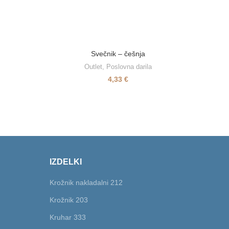
Svečnik – češnja
Outlet
,
Poslovna darila
Deske
,
I
4,33
€
IZDELKI
Krožnik nakladalni 212
Krožnik 203
Kruhar 333