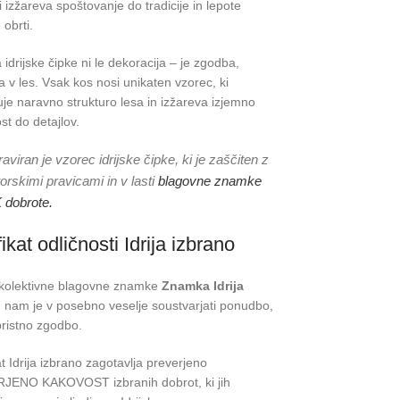
i izžareva spoštovanje do tradicije in lepote
obrti.
idrijske čipke ni le dekoracija – je zgodba,
a v les. Vsak kos nosi unikaten vzorec, ki
uje naravno strukturo lesa in izžareva izjemno
st do detajlov.
aviran je vzorec idrijske čipke, ki je zaščiten z
orskimi pravicami in v lasti
blagovne znamke
 dobrote.
fikat odličnosti Idrija izbrano
 kolektivne blagovne znamke
Znamka Idrija
o
nam je v posebno veselje soustvarjati ponudbo,
pristno zgodbo.
at Idrija izbrano zagotavlja preverjeno
JENO KAKOVOST izbranih dobrot, ki jih