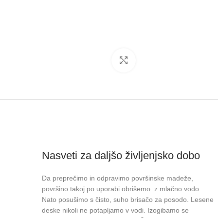
Click to enlarge
Nasveti za daljšo življenjsko dobo
Da preprečimo in odpravimo površinske madeže,
površino takoj po uporabi obrišemo z mlačno vodo.
Nato posušimo s čisto, suho brisačo za posodo. Lesene
deske nikoli ne potapljamo v vodi. Izogibamo se