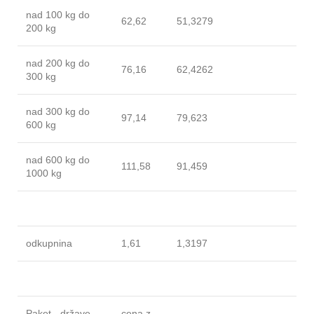
nad 100 kg do
62,62
51,3279
200 kg
nad 200 kg do
76,16
62,4262
300 kg
nad 300 kg do
97,14
79,623
600 kg
nad 600 kg do
111,58
91,459
1000 kg
odkupnina
1,61
1,3197
Paket - države
cena z