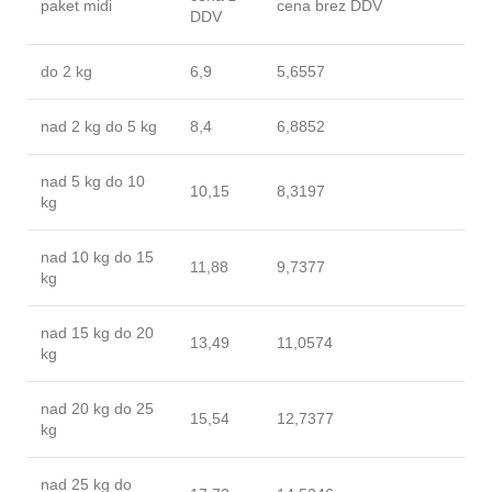
paket midi
cena brez DDV
DDV
do 2 kg
6,9
5,6557
nad 2 kg do 5 kg
8,4
6,8852
nad 5 kg do 10
10,15
8,3197
kg
nad 10 kg do 15
11,88
9,7377
kg
nad 15 kg do 20
13,49
11,0574
kg
nad 20 kg do 25
15,54
12,7377
kg
nad 25 kg do