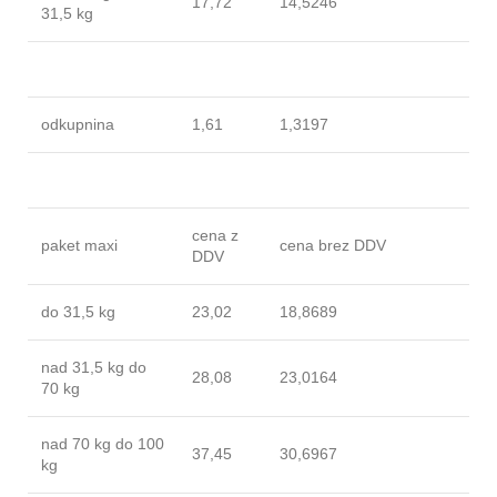
17,72
14,5246
31,5 kg
odkupnina
1,61
1,3197
cena z
paket maxi
cena brez DDV
DDV
do 31,5 kg
23,02
18,8689
nad 31,5 kg do
28,08
23,0164
70 kg
nad 70 kg do 100
37,45
30,6967
kg