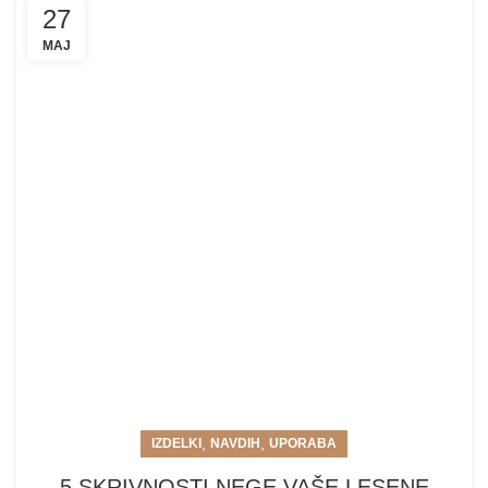
27
MAJ
,
,
IZDELKI
NAVDIH
UPORABA
5 SKRIVNOSTI NEGE VAŠE LESENE