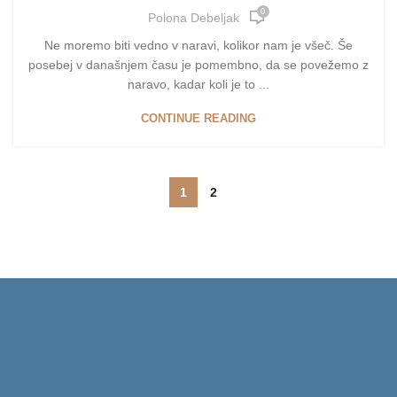
0
Polona Debeljak
Ne moremo biti vedno v naravi, kolikor nam je všeč. Še
posebej v današnjem času je pomembno, da se povežemo z
naravo, kadar koli je to ...
CONTINUE READING
1
2