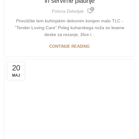
in servirne pladnje
0
Polona Debeljak
Privoščite tem kuhinjskim delovnim konjem malo TLC -
"Tender Loving Care".Poleg kuharskega noža so lesene
deske za rezanje, žlice i...
CONTINUE READING
20
MAJ