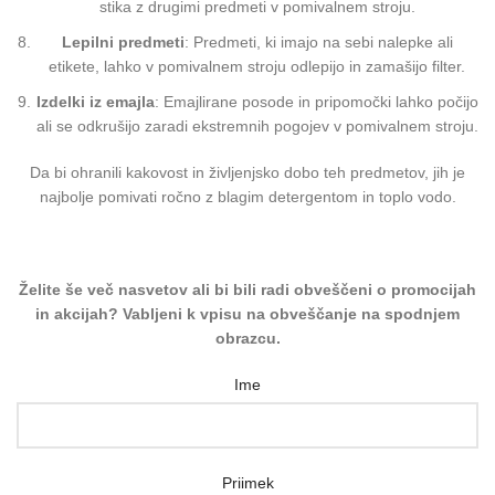
stika z drugimi predmeti v pomivalnem stroju.
Lepilni predmeti
: Predmeti, ki imajo na sebi nalepke ali
etikete, lahko v pomivalnem stroju odlepijo in zamašijo filter.
Izdelki iz emajla
: Emajlirane posode in pripomočki lahko počijo
ali se odkrušijo zaradi ekstremnih pogojev v pomivalnem stroju.
Da bi ohranili kakovost in življenjsko dobo teh predmetov, jih je
najbolje pomivati ročno z blagim detergentom in toplo vodo.
Želite še več nasvetov ali bi bili radi obveščeni o promocijah
in akcijah? Vabljeni k vpisu na obveščanje na spodnjem
obrazcu.
Ime
Priimek