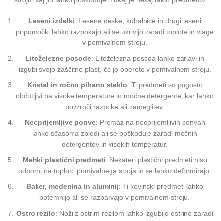
stroju, saj jih lahko poškoduje. Tukaj je nekaj takih predmetov:
Leseni izdelki
: Lesene deske, kuhalnice in drugi leseni
pripomočki lahko razpokajo ali se ukrivijo zaradi toplote in vlage
v pomivalnem stroju.
Litoželezne posode
: Litoželezna posoda lahko zarjavi in
izgubi svojo zaščitno plast, če jo operete v pomivalnem stroju.
Kristal in ročno pihano steklo
: Ti predmeti so pogosto
občutljivi na visoke temperature in močne detergente, kar lahko
povzroči razpoke ali zameglitev.
Neoprijemljive ponve
: Premaz na neoprijemljivih ponvah
lahko sčasoma zbledi ali se poškoduje zaradi močnih
detergentov in visokih temperatur.
Mehki plastični predmeti
: Nekateri plastični predmeti niso
odporni na toploto pomivalnega stroja in se lahko deformirajo.
Baker, medenina in aluminij
: Ti kovinski predmeti lahko
potemnijo ali se razbarvajo v pomivalnem stroju.
Ostro rezilo
: Noži z ostrim rezilom lahko izgubijo ostrino zaradi