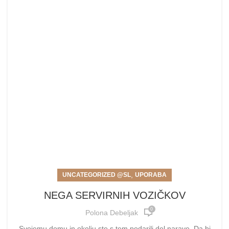
,
UNCATEGORIZED @SL
UPORABA
NEGA SERVIRNIH VOZIČKOV
0
Polona Debeljak
Svojemu domu in okolju ste s tem podarili del narave. Da bi