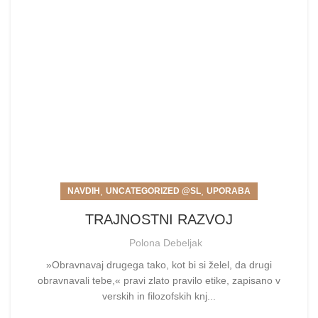
,
,
NAVDIH
UNCATEGORIZED @SL
UPORABA
TRAJNOSTNI RAZVOJ
Polona Debeljak
»Obravnavaj drugega tako, kot bi si želel, da drugi
obravnavali tebe,« pravi zlato pravilo etike, zapisano v
verskih in filozofskih knj...