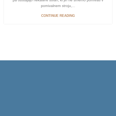
pa obstajajo nekatere stvari, ki jih ne smemo pomivati v
pomivalnem stroju,...
CONTINUE READING