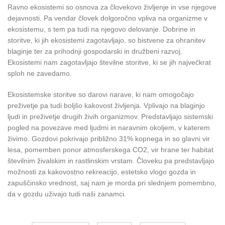
Ravno ekosistemi so osnova za človekovo življenje in vse njegove
dejavnosti.
Pa vendar človek dolgoročno vpliva na organizme v
ekosistemu, s tem pa tudi na njegovo delovanje.
Dobrine in
storitve, ki jih ekosistemi zagotavljajo, so bistvene za ohranitev
blaginje ter za prihodnji gospodarski in družbeni razvoj.
Ekosistemi nam zagotavljajo številne storitve, ki se jih največkrat
sploh ne zavedamo.
E
kosistemske storitve so darovi narave, ki nam omogočajo
preživetje pa tudi boljšo kakovost življenja.
Vplivajo na blaginjo
ljudi in preživetje drugih živih organizmov. Predstavljajo sistemski
pogled na povezave med ljudmi in naravnim okoljem, v katerem
živimo. Gozdovi pokrivajo približno 31% kopnega in so glavni vir
lesa, pomemben ponor atmosferskega CO2, vir hrane ter habitat
številnim živalskim in rastlinskim vrstam. Človeku pa predstavljajo
možnosti za kakovostno rekreacijo, estetsko vlogo gozda in
zapuščinsko vrednost, saj nam je morda pri slednjem pomembno,
da v gozdu uživajo tudi naši zanamci.