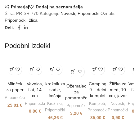
Primerjaj
Dodaj na seznam želja
Šifra:
PR-SR-770
Kategoriji:
Novosti
,
Pripomočki
Oznaki:
Pripomočki
,
žlica
Deli:
Podobni izdelki
Mlinček
Vevnica,
krožnik za
Camping
Žlička za
Vevni
Ožemalec
za poper
flat, 14
sadje,
9 – delni
med, 10
flat
za
cm
češnja
komplet
cm, javor
c
Pripomočki
pomaranče
Pripomočki
Krožniki
,
Kompleti
,
Novosti
,
Pripo
25,01
€
Pripomočki
Pripomočki
Pripomočki
Pripomočki
0,80
€
0,
3,20
€
46,36
€
35,00
€
0,90
€