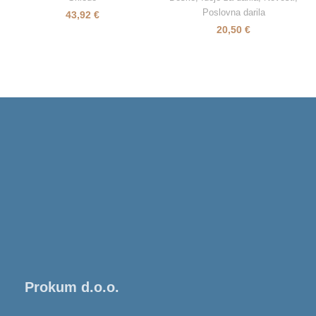
Poslovna darila
43,92
€
20,50
€
Prokum d.o.o.