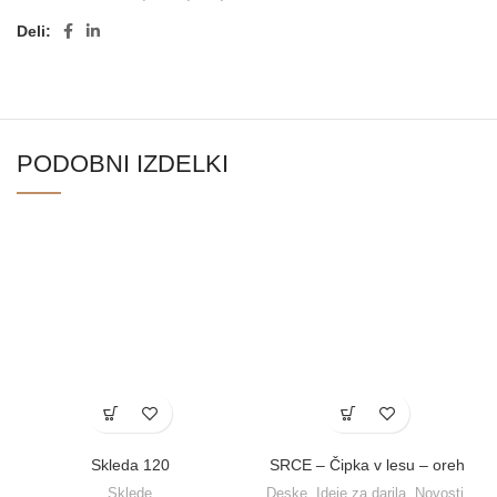
Deli:
PODOBNI IZDELKI
Skleda 120
SRCE – Čipka v lesu – oreh
Sklede
Deske
,
Ideje za darila
,
Novosti
,