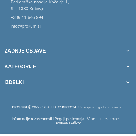
Podjetniško naselje Kočevje 1,
SI - 1330 Kočevje
+386 41 646 994
info@prokum.si
ZADNJE OBJAVE
KATEGORIJE
IZDELKI
PROKUM
2022 CREATED BY
DIRECTA
. Ustvarjamo zgodbe z učinkom.
Informacije o zasebnosti
I
Pogoji poslovanja
I
Vračila in reklamacije
I
Dostava
I
Piškoti