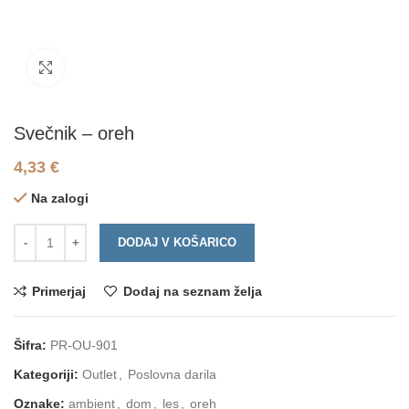
Click to enlarge
Svečnik – oreh
4,33
€
Na zalogi
DODAJ V KOŠARICO
Primerjaj
Dodaj na seznam želja
Šifra:
PR-OU-901
Kategoriji:
Outlet
,
Poslovna darila
Oznake:
ambient
,
dom
,
les
,
oreh