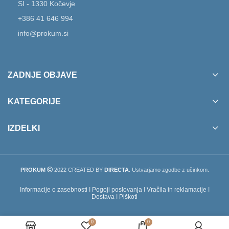
SI - 1330 Kočevje
+386 41 646 994
info@prokum.si
ZADNJE OBJAVE
KATEGORIJE
IZDELKI
PROKUM
2022 CREATED BY
DIRECTA
. Ustvarjamo zgodbe z učinkom.
Informacije o zasebnosti
I
Pogoji poslovanja
I
Vračila in reklamacije
I
Dostava
I
Piškoti
0
0