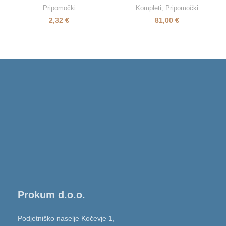
Pripomočki
Kompleti
,
Pripomočki
2,32
€
81,00
€
Prokum d.o.o.
Podjetniško naselje Kočevje 1,