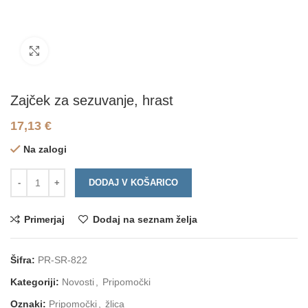
Click to enlarge
Zajček za sezuvanje, hrast
17,13
€
Na zalogi
DODAJ V KOŠARICO
Primerjaj
Dodaj na seznam želja
Šifra:
PR-SR-822
Kategoriji:
Novosti
,
Pripomočki
Oznaki:
Pripomočki
,
žlica