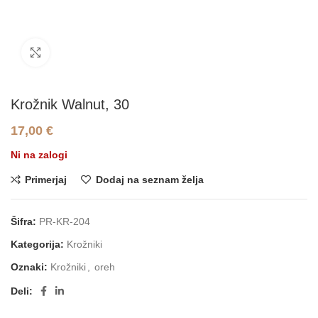
Click to enlarge
Krožnik Walnut, 30
17,00
€
Ni na zalogi
Primerjaj
Dodaj na seznam želja
Šifra:
PR-KR-204
Kategorija:
Krožniki
Oznaki:
Krožniki
,
oreh
Deli: